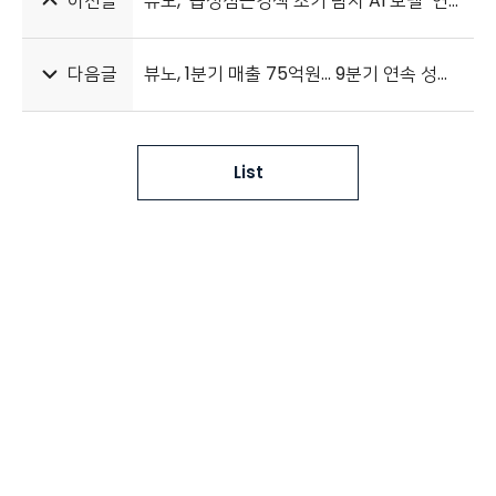
이전글
뷰노, ‘급성심근경색 조기 탐지 AI 모델’ 연구 성과 국제학술지 게재
다음글
뷰노, 1분기 매출 75억원... 9분기 연속 성장세
List