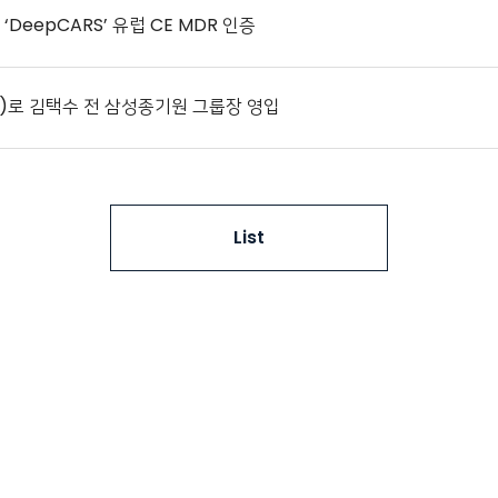
‘DeepCARS’ 유럽 CE MDR 인증
)로 김택수 전 삼성종기원 그룹장 영입
List