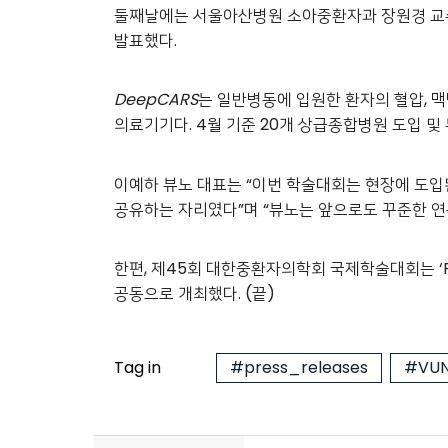
둘째날에는 서울아산병원 소아중환자과 장원경 교수가 “AI 
발표했다.
DeepCARS
는 일반병동에 입원한 환자의 혈압, 맥박,
의료기기다. 4월 기준 20개 상급종합병원 도입 및 
이예하 뷰노 대표는 “이번 학술대회는 현장에 도입
공유하는 자리였다”며 “뷰노는 앞으로도 꾸준한 연
한편, 제45회 대한중환자의학회 국제학술대회는 ‘Rev
공동으로 개최했다. (끝)
Tag in
#press_releases
#VUN