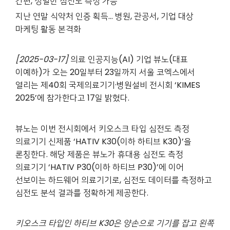
간편, 정밀한 심전도 측정 가능
지난 연말 식약처 인증 획득… 병원, 관공서, 기업 대상
마케팅 활동 본격화
[2025-03-17]
의료 인공지능(AI) 기업 뷰노(대표
이예하)가 오는 20일부터 23일까지 서울 코엑스에서
열리는 제40회 국제의료기기·병원설비 전시회 ‘KIMES
2025’에 참가한다고 17일 밝혔다.
뷰노는 이번 전시회에서 키오스크 타입 심전도 측정
의료기기 신제품 ‘HATIV K30(이하 하티브 K30)’을
론칭한다. 해당 제품은 뷰노가 휴대용 심전도 측정
의료기기 ‘HATIV P30(이하 하티브 P30)’에 이어
선보이는 하드웨어 의료기기로, 심전도 데이터를 측정하고
심전도 분석 결과를 정확하게 제공한다.
키오스크 타입인 하티브
K30
은 양손으로 기기를 잡고 왼쪽