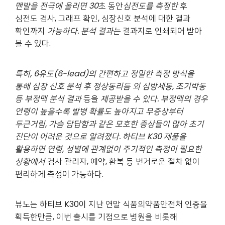
맨발을 전극에 올리면
30
초 동안
심전도를 측정한
후
심전도 검사, 그래프 확인, 심장신호 분석에 대한 결과
확인까지
가능하다
.
분석 결과는
결과지로 인쇄되어 받아
볼 수 있다.
특히
, 6
유도
(6-lead)
의 간편하고 정밀한 측정 방식을
통해 심장 신호 분석 후 정상동리듬 외 심방세동
,
조기박동
등 부정맥 분석 결과
등을
제공받을 수 있다
.
부정맥의 경우
연령이 높을수록 발병 확률도 높아지고 무증상부터
두근거림
,
가슴 답답함과 같은 모호한 증상들이 많아 초기
진단이 어려운 것으로 알려졌다
.
하티브
K30
제품을
활용하면
연령
,
성별에 관계없이 주기적인 측정이 필요한
상황에서
검사 관리자, 예약, 환복 등 번거로운 절차 없이
편리하게 측정이 가능하다.
뷰노는 하티브 K30이 지난 연말 식품의약품안전처 인증을
획득한만큼, 이번 출시를 기점으로 병원을 비롯해