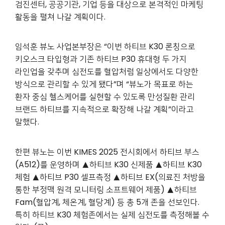
검진센터, 공공기관, 기업 등을 대상으로 본격적인 마케팅
활동을 펼쳐 나갈 계획이다.
임석훈 뷰노 사업본부장은 “이번 하티브 K30 론칭으로
키오스크 타입형과 기존 하티브 P30 휴대형 두 가지
라인업을 갖추며 심전도를 혈압처럼 일상에서도 다양한
방식으로 관리할 수 있게 됐다”며 “뷰노가 목표로 하는
환자 중심 헬스케어를 실현할 수 있도록 만성질환 관리
브랜드 하티브를 지속적으로 확장해 나갈 계획”이라고
말했다.
한편 뷰노는 이번 KIMES 2025 전시회에서 하티브 부스
(A512)를 운영하며 ▲하티브 K30 신제품 ▲하티브 K30
체험 ▲하티브 P30 셀프측정 ▲하티브 EX(의료진 처방을
통한 부정맥 원격 모니터링 소프트웨어 제품) ▲하티브
Fam(혈압계, 체온계, 혈당계) 등 총 5개 존을 선보인다.
특히 하티브 K30 체험존에서는 실제 심전도를 측정해볼 수