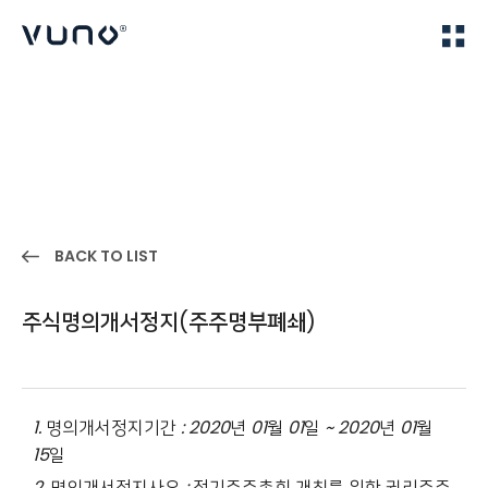
(주) 뷰노
Home
IR
BACK TO LIST
주식명의개서정지(주주명부폐쇄)
1.
명의개서정지기간
: 2020
년
01
월
01
일
~ 2020
년
01
월
15
일
2.
명의개서정지사유
:
정기주주총회 개최를 위한 권리주주