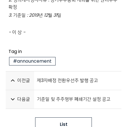
확정
3.
기준일
: 2019
년
12
월
31
일
-
이 상
-
Tag in
#announcement
이전글
제3자배정 전환우선주 발행 공고
다음글
기준일 및 주주명부 폐쇄기간 설정 공고
List