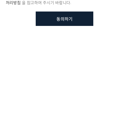
처리방침
을 참고하여 주시기 바랍니다.
동의하기
뷰노메드 솔루션에 대해 더
궁금하신가요?
VUNO 팀에게 언제든지 연락주세요.
문의사항 남기기