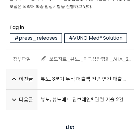
모델은 식약처 확증 임상시험을 진행하고 있다.
Tag in
#press_releases
#VUNO Med® Solution
첨부파일
보도자료_뷰노,_미국심장협회_AHA_2023서_AI_기반_심전도_연구_논문_4편_발표_20231108.pdf
이전글
뷰노, 3분기 누적 매출액 전년 연간 매출 초과 달성
다음글
뷰노, 뷰노메드 딥브레인® 관련 기술 2건 특허 등록
List