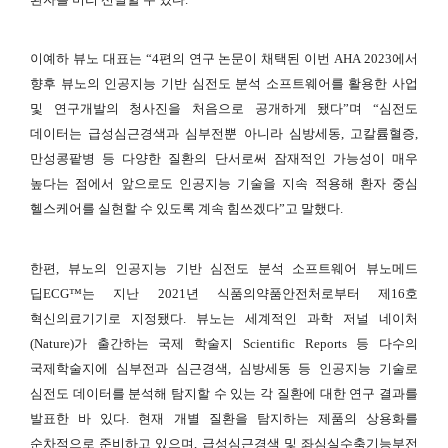
이예하 뷰노 대표는 “4편의 연구 논문이 채택된 이번 AHA 2023에서
향후 뷰노의 인공지능 기반 심전도 분석 소프트웨어를 활용한 사업
및 연구개발의 청사진을 처음으로 공개하게 됐다”며 “심전도
데이터는 급성심근경색과 심부전뿐 아니라 심방세동, 고칼륨혈증,
만성콩팥병 등 다양한 질환의 단서로써 잠재적인 가능성이 매우
높다는 점에서 앞으로도 인공지능 기술을 지속 적용해 환자 중심
헬스케어를 실현할 수 있도록 계속 힘쓰겠다”고 말했다.
한편, 뷰노의 인공지능 기반 심전도 분석 소프트웨어 뷰노메드
딥ECG
™
는 지난 2021년 식품의약품안전처로부터 제16호
혁신의료기기로 지정됐다. 뷰노는 세계적인 과학 저널 네이처
(Nature)가 출간하는 국제 학술지 Scientific Reports 등 다수의
국제학술지에 심부전과 심근경색, 심방세동 등 인공지능 기술로
심전도 데이터를 분석해 탐지할 수 있는 각 질환에 대한 연구 결과를
발표한 바 있다. 현재 개별 질환을 탐지하는 제품의 상용화를
순차적으로 준비하고 있으며, 급성심근경색 및 좌심실수축기능부전