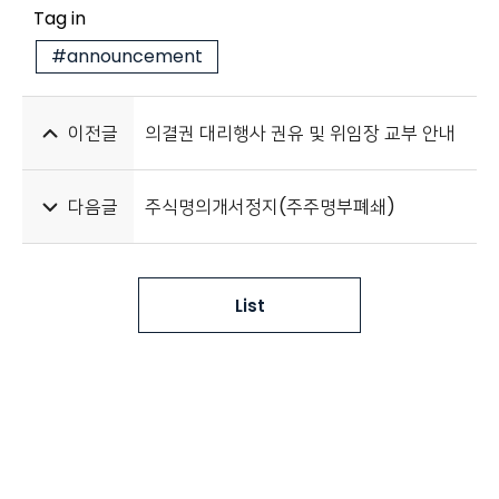
Tag in
#announcement
이전글
의결권 대리행사 권유 및 위임장 교부 안내
다음글
주식명의개서정지(주주명부폐쇄)
List